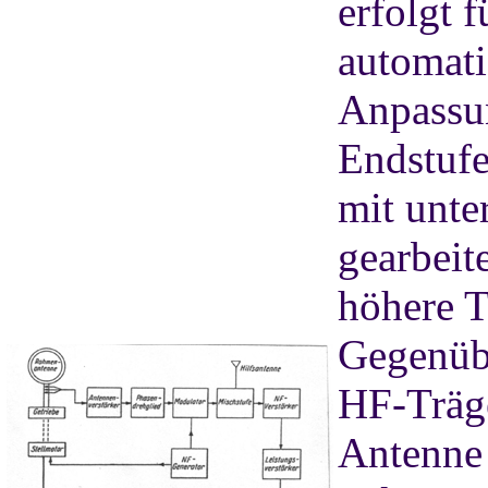
erfolgt 
automati
Anpassun
Endstufe
mit unte
gearbeite
höhere T
Gegenübe
HF-Träge
Antenne