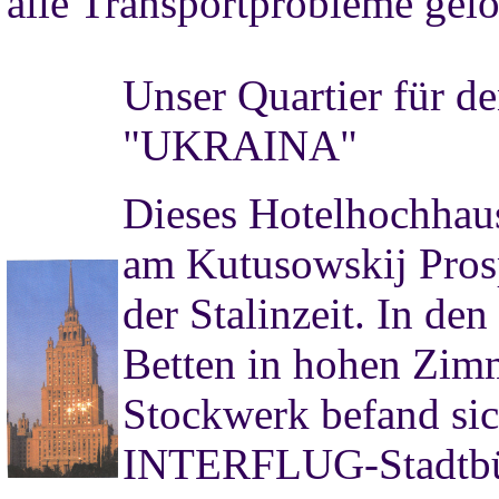
alle Transportprobleme gelö
Unser Quartier für d
"UKRAINA"
Dieses Hotelhochhaus
am Kutusowskij Prosp
der Stalinzeit. In d
Betten in hohen Zimm
Stockwerk befand sic
INTERFLUG-Stadtbüro