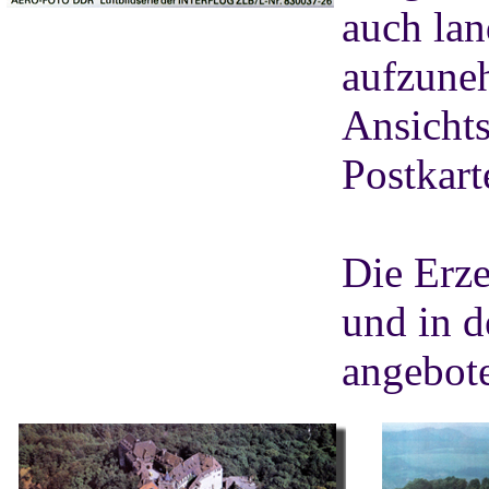
auch lan
aufzuneh
Ansichts
Postkar
Die Erze
und in 
angebot