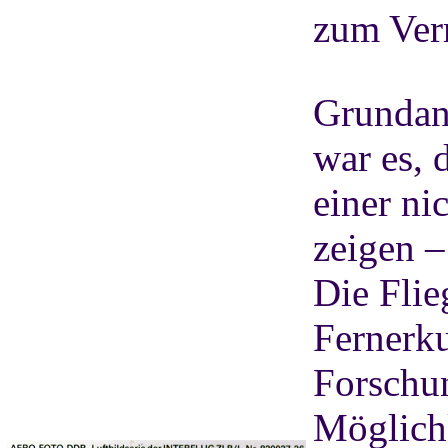
zum Ver
Grunda
war es, 
einer ni
zeigen –
Die Flie
Fernerku
Forschun
Möglichk