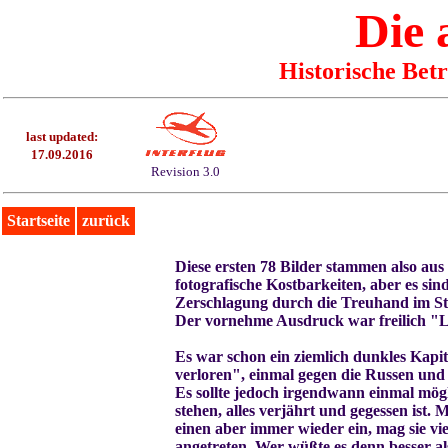
Die
Historische Bet
last updated:
17.09.2016
Revision 3.0
Startseite
zurück
Diese ersten
78
Bilder stammen also aus 
fotografische Kostbarkeiten, aber es s
Zerschlagung durch die Treuhand im St
Der vornehme Ausdruck war freilich "L
Es war schon ein ziemlich dunkles Kapi
verloren", einmal gegen die Russen un
Es sollte jedoch irgendwann einmal mög
stehen, alles verjährt und gegessen ist.
einen aber immer wieder ein, mag sie vi
angetreten. Wer wüßte es denn besser al