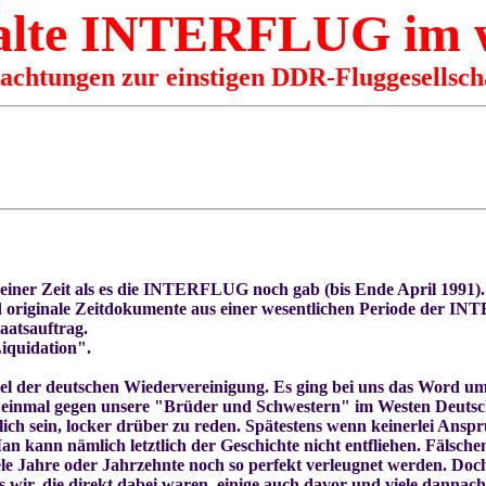
 alte INTERFLUG im
rachtungen zur einstigen DDR-Fluggesellsch
einer Zeit als es die INTERFLUG noch gab (bis Ende April 1991). Si
ind originale Zeitdokumente aus einer wesentlichen Periode der 
aatsauftrag.
iquidation".
tel der deutschen Wiedervereinigung. Es ging bei uns das Word u
d einmal gegen unsere "Brüder und Schwestern" im Westen Deutsc
lich sein, locker drüber zu reden. Spätestens wenn keinerlei Ans
 Man kann nämlich letztlich der Geschichte nicht entfliehen. Fälsch
ele Jahre oder Jahrzehnte noch so perfekt verleugnet werden. Doc
s wir, die direkt dabei waren, einige auch davor und viele dannach