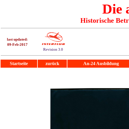
Die
Historische Bet
last updated:
09-Feb-2017
Revision 3.0
Startseite
zurück
An-24 Ausbildung